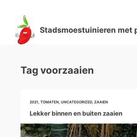
D
o
o
Stadsmoestuinieren met p
r
g
a
a
n
Tag
voorzaaien
n
a
a
r
a
2021
,
TOMATEN
,
UNCATEGORIZED
,
ZAAIEN
r
Lekker binnen en buiten zaaien
t
i
k