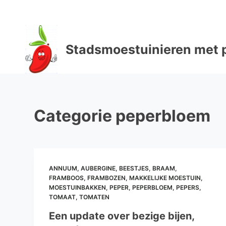
D
o
o
Stadsmoestuinieren met p
r
g
a
a
n
Categorie
peperbloem
n
a
a
r
a
ANNUUM
,
AUBERGINE
,
BEESTJES
,
BRAAM
,
FRAMBOOS
,
FRAMBOZEN
,
MAKKELIJKE MOESTUIN
,
r
MOESTUINBAKKEN
,
PEPER
,
PEPERBLOEM
,
PEPERS
,
t
TOMAAT
,
TOMATEN
i
Een update over bezige bijen,
k