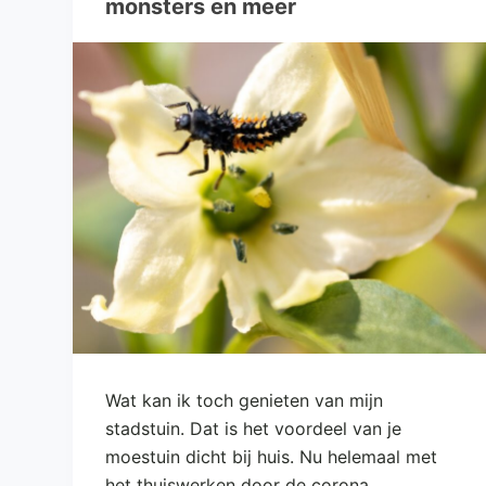
monsters en meer
e
l
Wat kan ik toch genieten van mijn
stadstuin. Dat is het voordeel van je
moestuin dicht bij huis. Nu helemaal met
het thuiswerken door de corona