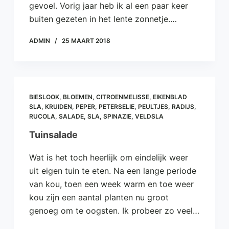
gevoel. Vorig jaar heb ik al een paar keer
e
buiten gezeten in het lente zonnetje.…
l
ADMIN
25 MAART 2018
BIESLOOK
,
BLOEMEN
,
CITROENMELISSE
,
EIKENBLAD
SLA
,
KRUIDEN
,
PEPER
,
PETERSELIE
,
PEULTJES
,
RADIJS
,
RUCOLA
,
SALADE
,
SLA
,
SPINAZIE
,
VELDSLA
Tuinsalade
Wat is het toch heerlijk om eindelijk weer
uit eigen tuin te eten. Na een lange periode
van kou, toen een week warm en toe weer
kou zijn een aantal planten nu groot
genoeg om te oogsten. Ik probeer zo veel…