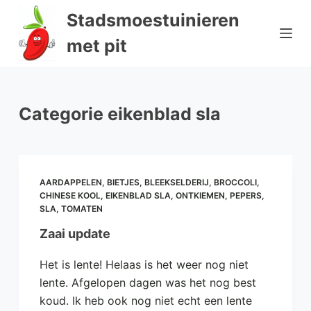
D
Stadsmoestuinieren
o
met pit
o
r
g
a
Categorie
eikenblad sla
a
n
n
a
AARDAPPELEN
,
BIETJES
,
BLEEKSELDERIJ
,
BROCCOLI
,
a
CHINESE KOOL
,
EIKENBLAD SLA
,
ONTKIEMEN
,
PEPERS
,
SLA
,
TOMATEN
r
a
Zaai update
r
Het is lente! Helaas is het weer nog niet
t
lente. Afgelopen dagen was het nog best
i
koud. Ik heb ook nog niet echt een lente
k