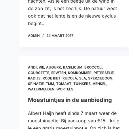
nachten. Als je een beetje uit de wind in
de zon zit, is het heerlijk. De natuur weet
ook dat het lente is en de nieuwe cyclus
begint…
ADMIN
24 MAART 2017
ANDIJVIE
,
AUGURK
,
BASILICUM
,
BROCCOLI
,
COURGETTE
,
ERWTEN
,
KOMKOMMER
,
PETERSELIE
,
RADIJS
,
RODE BIET
,
RUCOLA
,
SLA
,
SPERZIEBOON
,
SPINAZIE
,
TIJM
,
TOMAAT
,
TUINKERS
,
VENKEL
,
WATERMELOEN
,
WORTELS
Moestuintjes in de aanbieding
Albert Heijn heeft sinds 7 maart weer de
moestuinactie. Bij aankoop van €15,- krijg
je een gratis moestuinpotje. Op zich is het