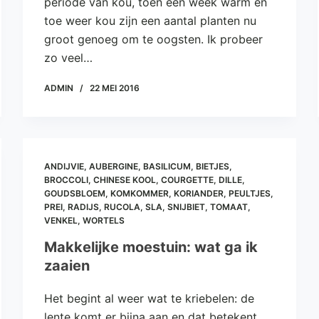
periode van kou, toen een week warm en
toe weer kou zijn een aantal planten nu
groot genoeg om te oogsten. Ik probeer
zo veel…
ADMIN
22 MEI 2016
ANDIJVIE
,
AUBERGINE
,
BASILICUM
,
BIETJES
,
BROCCOLI
,
CHINESE KOOL
,
COURGETTE
,
DILLE
,
GOUDSBLOEM
,
KOMKOMMER
,
KORIANDER
,
PEULTJES
,
PREI
,
RADIJS
,
RUCOLA
,
SLA
,
SNIJBIET
,
TOMAAT
,
VENKEL
,
WORTELS
Makkelijke moestuin: wat ga ik
zaaien
Het begint al weer wat te kriebelen: de
lente komt er bijna aan en dat betekent