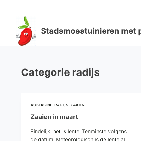
D
o
o
Stadsmoestuinieren met p
r
g
a
a
n
Categorie
radijs
n
a
a
r
a
AUBERGINE
,
RADIJS
,
ZAAIEN
r
Zaaien in maart
t
i
Eindelijk, het is lente. Tenminste volgens
k
de datum. Meteorologisch is de lente al