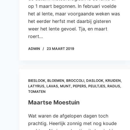
e
op 1 maart begonnen. In februari voelde
l
het al lente, maar voorgaande weken was
het eerder herfst met daarbij gisteren
weer het lente gevoel. Tja, en maart
roert…
ADMIN
23 MAART 2019
BIESLOOK
,
BLOEMEN
,
BROCCOLI
,
DASLOOK
,
KRUIDEN
,
LATYRUS
,
LAVAS
,
MUNT
,
PEPERS
,
PEULTJES
,
RADIJS
,
TOMATEN
Maartse Moestuin
Wat waren de afgelopen dagen toch
prachtig. Heerlijk zonnig met nog koude