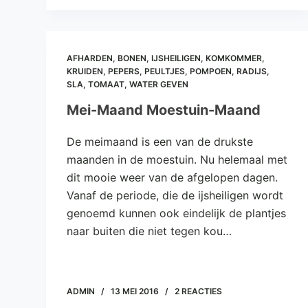
AFHARDEN
,
BONEN
,
IJSHEILIGEN
,
KOMKOMMER
,
KRUIDEN
,
PEPERS
,
PEULTJES
,
POMPOEN
,
RADIJS
,
SLA
,
TOMAAT
,
WATER GEVEN
Mei-Maand Moestuin-Maand
De meimaand is een van de drukste
maanden in de moestuin. Nu helemaal met
dit mooie weer van de afgelopen dagen.
Vanaf de periode, die de ijsheiligen wordt
genoemd kunnen ook eindelijk de plantjes
naar buiten die niet tegen kou…
ADMIN
13 MEI 2016
2 REACTIES