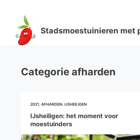
D
o
o
Stadsmoestuinieren met p
r
g
a
a
n
Categorie
afharden
n
a
a
r
a
2021
,
AFHARDEN
,
IJSHEILIGEN
r
IJsheiligen: het moment voor
t
moestuinders
i
k